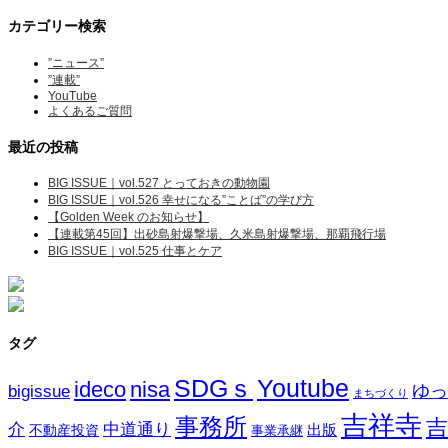
カテゴリー検索
”ニュース”
”連載”
YouTube
よくあるご質問
最近の投稿
BIG ISSUE｜vol.527 とっておきの動物園
BIG ISSUE｜vol.526 幸せになる”ことば”の学び方
【Golden Week のお知らせ】
【連載第45回】出砂島射爆撃場、久米島射爆撃場、那覇飛行場
BIG ISSUE｜vol.525 仕事とケア
タグ
SDGｓ
Youtube
ideco
nisa
ゆっ
bigissue
まちづくり
吉祥寺
事務所
吉
介
中道通り
不動産投資
出版
事業承継