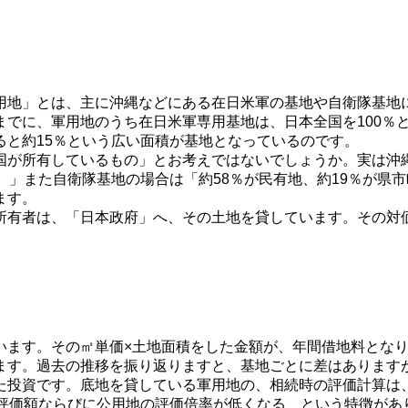
地」とは、主に沖縄などにある在日米軍の基地や自衛隊基地
でに、軍用地のうち在日米軍専用基地は、日本全国を100％
ると約15％という広い面積が基地となっているのです。
が所有しているもの」とお考えではないでしょうか。実は沖縄
。」また自衛隊基地の場合は「約58％が民有地、約19％が県
ます。
所有者は、「日本政府」へ、その土地を貸しています。その対
ます。その㎡単価×土地面積をした金額が、年間借地料となりま
ます。過去の推移を振り返りますと、基地ごとに差はあります
た投資です。底地を貸している軍用地の、相続時の評価計算は、
税評価額ならびに公用地の評価倍率が低くなる、という特徴があ