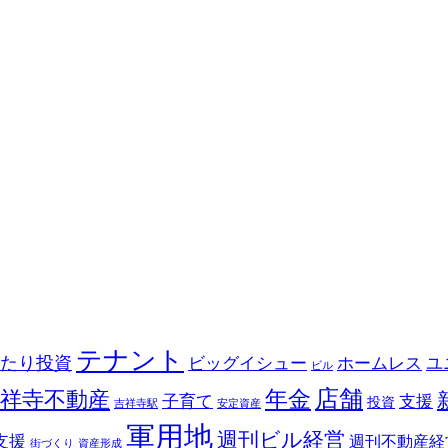
テナント
たり投資
ビッグイシュー
ホームレス
ユ
ビル
店舗
祥寺不動産
年金
子育て
支援
投資
吉祥寺駅
安定資産
軍用地
週刊ビル経営
支援
週刊不動産経
街づくり
資産形成