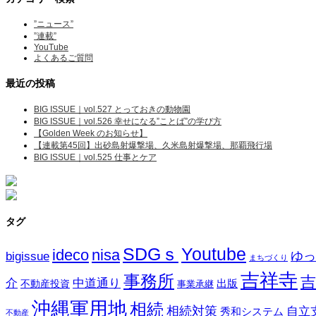
”ニュース”
”連載”
YouTube
よくあるご質問
最近の投稿
BIG ISSUE｜vol.527 とっておきの動物園
BIG ISSUE｜vol.526 幸せになる”ことば”の学び方
【Golden Week のお知らせ】
【連載第45回】出砂島射爆撃場、久米島射爆撃場、那覇飛行場
BIG ISSUE｜vol.525 仕事とケア
タグ
SDGｓ
Youtube
ideco
nisa
ゆっ
bigissue
まちづくり
吉祥寺
事務所
吉
介
中道通り
不動産投資
出版
事業承継
沖縄軍用地
相続
相続対策
自立
秀和システム
不動産