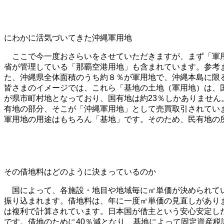
にわかに活気づいてきた沖縄軍用地
ここで今一度おさらいをさせていただきますが、まず「軍用
省が管理している「那覇空港用地」も含まれています。参考ま
た、沖縄県全体面積のうち約８％が軍用地で、沖縄本島に限
皆さまのイメージでは、これら「基地の土地（軍用地）は、国
が県市町村地となっており、国有地は約23％しかありません
有地の部分、そこが「沖縄軍用地」として売買取引されてい
軍用地の用途はもちろん「基地」です。そのため、民有地の
その借地料はどのように決まっているのか
国によって、各施設・地目や地域毎に㎡単価が決められてい
振り込まれます。借地料は、年に一度㎡単価の見直しがあり
は複利で計算されています。日本国が借主という安心安定し
です。借地のために40％減となり、基地によって固定資産