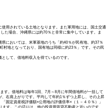
に使用されている土地となります。また軍用地には、国土交通
とした場合、沖縄県には約70％と非常に集中しています。ま
県においては、米軍基地のうち「約40％が民有地、約37％
市町村地となっており、国有地は同様に約23％」です。その民
価として、借地料収入を得ているのです。
す。借地料は毎年1回、7月～8月に年間借地料が一括して
が、右肩上がりです。平均して年約1％ずつ上昇し、その上昇
「固定資産税評価額×公用地の評価倍率×（１－４０％）」
ります。この辺りは、他の投資用賃貸不動産と近いのです