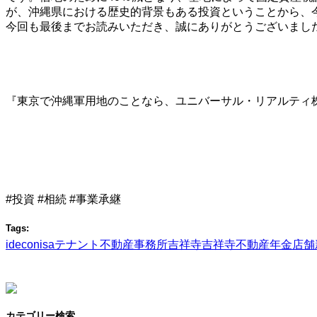
が、沖縄県における歴史的背景もある投資ということから、
今回も最後までお読みいただき、誠にありがとうございまし
『東京で沖縄軍用地のことなら、ユニバーサル・リアルティ
#投資 #相続 #事業承継
Tags:
ideco
nisa
テナント
不動産
事務所
吉祥寺
吉祥寺不動産
年金
店舗
カテゴリー検索