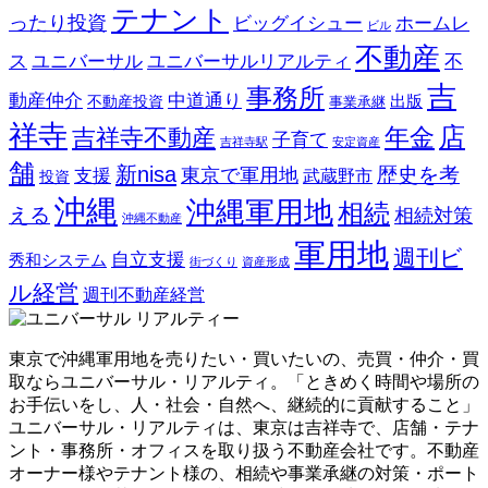
テナント
ったり投資
ビッグイシュー
ホームレ
ビル
不動産
ス
ユニバーサル
ユニバーサルリアルティ
不
吉
事務所
動産仲介
中道通り
不動産投資
出版
事業承継
祥寺
店
吉祥寺不動産
年金
子育て
吉祥寺駅
安定資産
舗
新nisa
歴史を考
東京で軍用地
支援
武蔵野市
投資
沖縄
沖縄軍用地
相続
える
相続対策
沖縄不動産
軍用地
週刊ビ
自立支援
秀和システム
街づくり
資産形成
ル経営
週刊不動産経営
東京で沖縄軍用地を売りたい・買いたいの、売買・仲介・買
取ならユニバーサル・リアルティ。「ときめく時間や場所の
お手伝いをし、人・社会・自然へ、継続的に貢献すること」
ユニバーサル・リアルティは、東京は吉祥寺で、店舗・テナ
ント・事務所・オフィスを取り扱う不動産会社です。不動産
オーナー様やテナント様の、相続や事業承継の対策・ポート