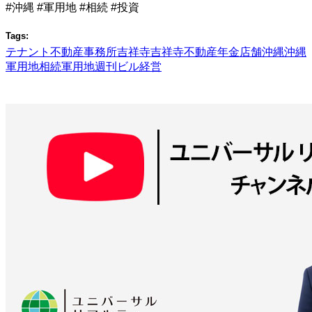
#沖縄 #軍用地 #相続 #投資
Tags:
テナント
不動産
事務所
吉祥寺
吉祥寺不動産
年金
店舗
沖縄
沖縄
軍用地
相続
軍用地
週刊ビル経営