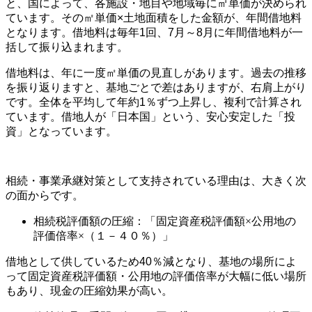
と、国によって、各施設・地目や地域毎に㎡単価が決められ
ています。その㎡単価×土地面積をした金額が、年間借地料
となります。借地料は毎年1回、7月～8月に年間借地料が一
括して振り込まれます。
借地料は、年に一度㎡単価の見直しがあります。過去の推移
を振り返りますと、基地ごとで差はありますが、右肩上がり
です。全体を平均して年約1％ずつ上昇し、複利で計算され
ています。借地人が「日本国」という、安心安定した「投
資」となっています。
相続・事業承継対策として支持されている理由は、大きく次
の面からです。
相続税評価額の圧縮：「固定資産税評価額×公用地の
評価倍率×（１－４０％）」
借地として供しているため40％減となり、基地の場所によ
って固定資産税評価額・公用地の評価倍率が大幅に低い場所
もあり、現金の圧縮効果が高い。