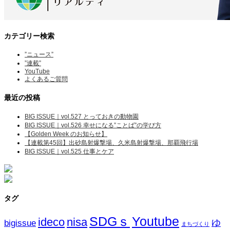
カテゴリー検索
”ニュース”
”連載”
YouTube
よくあるご質問
最近の投稿
BIG ISSUE｜vol.527 とっておきの動物園
BIG ISSUE｜vol.526 幸せになる”ことば”の学び方
【Golden Week のお知らせ】
【連載第45回】出砂島射爆撃場、久米島射爆撃場、那覇飛行場
BIG ISSUE｜vol.525 仕事とケア
タグ
SDGｓ
Youtube
ideco
nisa
ゆ
bigissue
まちづくり