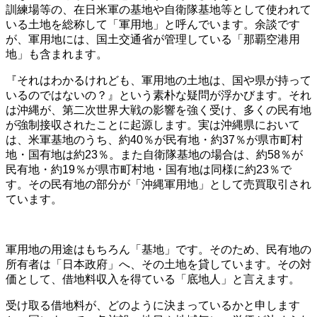
訓練場等の、在日米軍の基地や自衛隊基地等として使われて
いる土地を総称して「軍用地」と呼んでいます。余談です
が、軍用地には、国土交通省が管理している「那覇空港用
地」も含まれます。
『それはわかるけれども、軍用地の土地は、国や県が持って
いるのではないの？』という素朴な疑問が浮かびます。それ
は沖縄が、第二次世界大戦の影響を強く受け、多くの民有地
が強制接収されたことに起源します。実は沖縄県において
は、米軍基地のうち、約40％が民有地・約37％が県市町村
地・国有地は約23％。また自衛隊基地の場合は、約58％が
民有地・約19％が県市町村地・国有地は同様に約23％で
す。その民有地の部分が「沖縄軍用地」として売買取引され
ています。
軍用地の用途はもちろん「基地」です。そのため、民有地の
所有者は「日本政府」へ、その土地を貸しています。その対
価として、借地料収入を得ている「底地人」と言えます。
受け取る借地料が、どのように決まっているかと申します