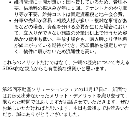
維持管理に手間が無い：国へ貸しているため、管理不
要。借地料の振込みが年に１回。テナントとのやり取
り等が不要。維持コストは固定資産税と地主会会費。
分筆や売却が容易：相続人様が多い・複雑な事情があ
るなどの場合、資産を分ける必要が生じた場合におい
て、立入りができない施設の分筆は机上で行うため容
易かつ費用も低い。手放す場合も、購入時より借地料
が値上がっている期待ができ、売却価格を想定しやす
く、物件に癖がないため流通性も高い。
これらのメリットだけではなく、沖縄の歴史について考える
SDGs的な観点からも有意義な投資かと思います。
第25回不動産ソリューションフェアの11月17日に、紙面で
はお伝え出来なかったメリット・デメリットを織り交ぜて、
限られた時間ではありますがお話させていただきます。ぜひ
お越しいただければと思います。本日も最後までお読みいた
だき、誠にありがとうございました。