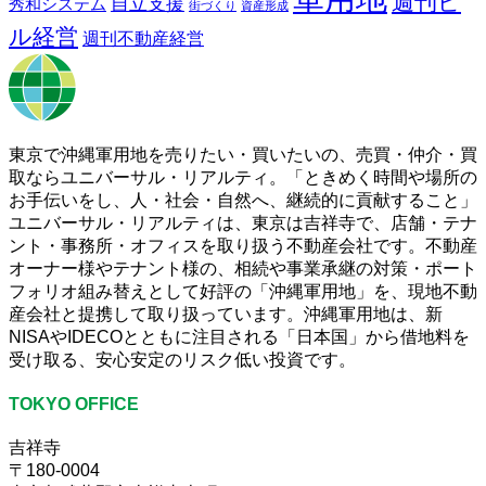
週刊ビ
自立支援
秀和システム
街づくり
資産形成
ル経営
週刊不動産経営
東京で沖縄軍用地を売りたい・買いたいの、売買・仲介・買
取ならユニバーサル・リアルティ。「ときめく時間や場所の
お手伝いをし、人・社会・自然へ、継続的に貢献すること」
ユニバーサル・リアルティは、東京は吉祥寺で、店舗・テナ
ント・事務所・オフィスを取り扱う不動産会社です。不動産
オーナー様やテナント様の、相続や事業承継の対策・ポート
フォリオ組み替えとして好評の「沖縄軍用地」を、現地不動
産会社と提携して取り扱っています。沖縄軍用地は、新
NISAやIDECOとともに注目される「日本国」から借地料を
受け取る、安心安定のリスク低い投資です。
TOKYO OFFICE
吉祥寺
〒180-0004