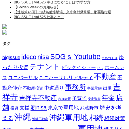
BIG ISSUE｜vol.526 幸せになる”ことば”の学び方
【Golden Week のお知らせ】
【連載第45回】出砂島射爆撃場、久米島射爆撃場、那覇飛行場
BIG ISSUE｜vol.525 仕事とケア
タグ
SDGｓ
Youtube
ideco
nisa
ゆ
bigissue
まちづくり
テナント
ったり投資
ビッグイシュー
ホームレ
ビル
不動産
ス
ユニバーサル
ユニバーサルリアルティ
不
吉
事務所
動産仲介
中道通り
不動産投資
出版
事業承継
祥寺
店
吉祥寺不動産
年金
子育て
吉祥寺駅
安定資産
舗
新nisa
歴史を考
東京で軍用地
支援
武蔵野市
投資
沖縄
沖縄軍用地
相続
える
相続対策
沖縄不動産
軍用地