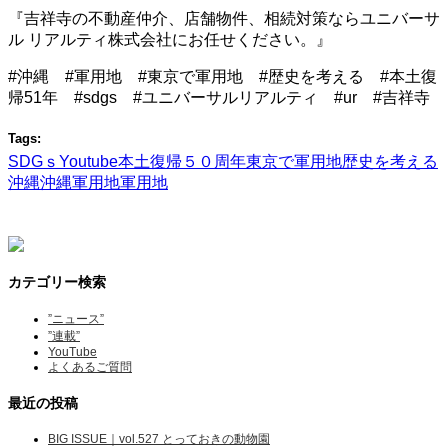
『吉祥寺の不動産仲介、店舗物件、相続対策ならユニバーサ
ル リアルティ株式会社にお任せください。』
#沖縄 #軍用地 #東京で軍用地 #歴史を考える #本土復
帰51年 #sdgs #ユニバーサルリアルティ #ur #吉祥寺
Tags:
SDGｓ
Youtube
本土復帰５０周年
東京で軍用地
歴史を考える
沖縄
沖縄軍用地
軍用地
カテゴリー検索
”ニュース”
”連載”
YouTube
よくあるご質問
最近の投稿
BIG ISSUE｜vol.527 とっておきの動物園