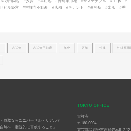
00万円問題 #投資 #軍用地 #沖縄軍用地 #サステナブル #sdgs #
 #週刊ビル経営 #吉祥寺不動産 #店舗 #テナント #事務所 #出版 #秀
版
吉祥寺
吉祥寺不動産
年金
店舗
沖縄
沖縄軍用
TOKYO OFFICE
吉祥寺
・買取ならユニバーサル・リアルテ
〒180-0004
自然へ、継続的に貢献すること」
東京都武蔵野市吉祥寺本町2-12-