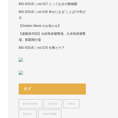
BIG ISSUE｜vol.527 とっておきの動物園
BIG ISSUE｜vol.526 幸せになる”ことば”の学び
方
【Golden Week のお知らせ】
【連載第45回】出砂島射爆撃場、久米島射爆撃
場、那覇飛行場
BIG ISSUE｜vol.525 仕事とケア
タグ
BIGISSUE
IDECO
NISA
SDGＳ
YOUTUBE