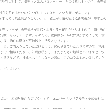
借地料に対して、倍率（人気のバロメーター）を掛け算しますので、販売価
4月を迎えるたびに値上がりをしてきた、という歴史があります。
月末までに残金決済をしたい」と、値上がり前の駆け込み需要が、毎年この
販売した方が、販売価格が自然と上昇する可能性がありますので、売り急が
一定数いらっしゃいます。そのため、物件数が一時的に減少することで、前
となり、物件の動きが平時以上に活発となります。
て、良いご購入をしていただけるよう、努めさせていただきますので、沖縄
もまでご相談ください。沖縄は暖かく、まだまだ寒い地域と比べますと、快
策・越冬などで、沖縄へお見えになった際に、このコラムを思い出していた
うございました。
Gs活用、相続対策から街づくりまで、ユニバーサル リアルティ株式会社に