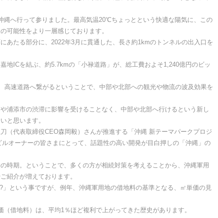
沖縄へ行って参りました。最高気温20℃ちょっとという快適な陽気に、この
展の可能性をより一層感じております。
あたる部分に、2022年3月に貫通した、長さ約1kmのトンネルの出入口を
ICを結ぶ、約5.7kmの「小禄道路」が、総工費およそ1,240億円のビッ
と、高速道路へ繋がるということで、中部や北部への観光や物流の波及効果を
市や浦添市の渋滞に影響を受けることなく、中部や北部へ行けるという新し
ないと思います。
刀（代表取締役CEO森岡毅）さんが推進する「沖縄 新テーマパークプロジ
、ビルオーナーの皆さまにとって、話題性の高い開発が目白押しの「沖縄」の
告の時期。ということで、多くの方が相続対策を考えることから、沖縄軍用
やご紹介が増えております。
!?」という事ですが、例年、沖縄軍用地の借地料の基準となる、㎡単価の見
価（借地料）は、平均1％ほど複利で上がってきた歴史があります。