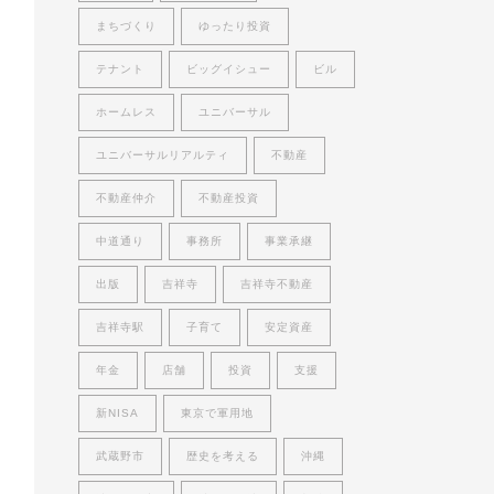
まちづくり
ゆったり投資
テナント
ビッグイシュー
ビル
ホームレス
ユニバーサル
ユニバーサルリアルティ
不動産
不動産仲介
不動産投資
中道通り
事務所
事業承継
出版
吉祥寺
吉祥寺不動産
吉祥寺駅
子育て
安定資産
年金
店舗
投資
支援
新NISA
東京で軍用地
武蔵野市
歴史を考える
沖縄