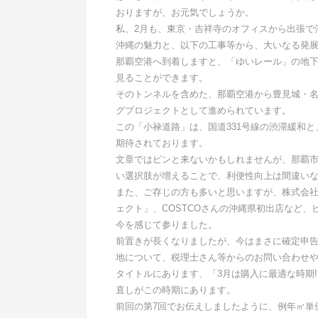
おりますが、お元気でしょうか。
私、2月も、東京・吉祥寺のオフィスから出張で
沖縄の魅力と、以下の工事等から、大いなる発
那覇空港へ到着しますと、「ゆいレール」の地下に
見ることができます。
そのトンネルを含めた、那覇空港から豊見城・名嘉地
グプロジェクトとして進められています。
この「小禄道路」は、国道331号線の渋滞緩和
期待されております。
文章ではピンと来ないかもしれませんが、那覇
い選択肢が増えることで、利便性向上は間違い
また、ご存じの方も多いと思いますが、株式会社
ェクト」、COSTCOさんの沖縄県初出店など
今を感じて参りました。
前置きが長くなりましたが、今はまさに確定申
地について、税理士さん等からのお問い合わせ
タイトルにあります、「3月は購入に最適な時期
直しがこの時期にあります。
前回の第7回でお伝えしましたように、例年㎡単