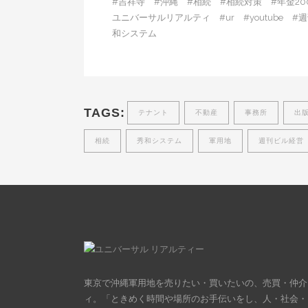
#吉祥寺 #沖縄 #相続 #相続対策 #年金20
ユニバーサルリアルティ #ur #youtube
和システム
TAGS:
テナント
不動産
事務所
出
相続
秀和システム
軍用地
週刊ビル経営
東京で沖縄軍用地を売りたい・買いたいの、売買・仲介
ィ。「ときめく時間や場所のお手伝いをし、人・社会・