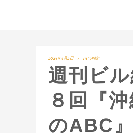
2023年3月2日
In
”連載”
週刊ビル
８回『沖
のABC