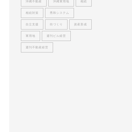
沖縄不動産
沖縄軍用地
相続
相続対策
秀和システム
自立支援
街づくり
資産形成
軍用地
週刊ビル経営
週刊不動産経営