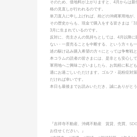
そのため、借地料が上がりますと、4月からは新
格の見直しが行われるのです。
単刀直入に申し上げれば、殆どの沖縄軍用地が、
その歴史からも、現金で購入をする皆さまは「3
3月に生まれているのです。
反対に、売主さんの気持ちとしては、4月以降に
ない・一度売ることを中断する、という方々も
述の駆け込み購入希望の方々にとっては争奪戦
本コラムの読者の皆さまには、是非とも安心し
軍用地へご興味ございましたら、お気軽に私ど
適にお過ごしいただけます。ゴルフ・花粉症対
だければ幸いです。
本日も最後までお読みいただき、誠にありがと
『吉祥寺不動産、沖縄不動産 賃貸、売買、SD
お任せください。』