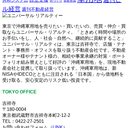
自立支援
秀和システム
街づくり
資産形成
ル経営
週刊不動産経営
東京で沖縄軍用地を売りたい・買いたいの、売買・仲介・買
取ならユニバーサル・リアルティ。「ときめく時間や場所の
お手伝いをし、人・社会・自然へ、継続的に貢献すること」
ユニバーサル・リアルティは、東京は吉祥寺で、店舗・テナ
ント・事務所・オフィスを取り扱う不動産会社です。不動産
オーナー様やテナント様の、相続や事業承継の対策・ポート
フォリオ組み替えとして好評の「沖縄軍用地」を、現地不動
産会社と提携して取り扱っています。沖縄軍用地は、新
NISAやIDECOとともに注目される「日本国」から借地料を
受け取る、安心安定のリスク低い投資です。
TOKYO OFFICE
吉祥寺
〒180-0004
東京都武蔵野市吉祥寺本町2-12-2
TEL：0422-27-2501
お問い合わせフォーム（
LINK
）