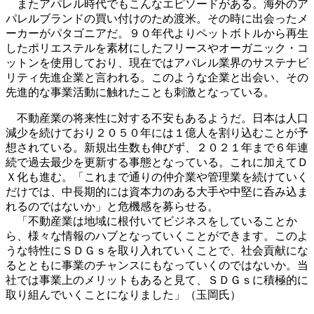
またアパレル時代でもこんなエピソードがある。海外のア
パレルブランドの買い付けのため渡米。その時に出会ったメ
ーカーがパタゴニアだ。９０年代よりペットボトルから再生
したポリエステルを素材にしたフリースやオーガニック・コ
ットンを使用しており、現在ではアパレル業界のサステナビ
リティ先進企業と言われる。このような企業と出会い、その
先進的な事業活動に触れたことも刺激となっている。
不動産業の将来性に対する不安もあるようだ。日本は人口
減少を続けており２０５０年には１億人を割り込むことが予
想されている。新規出生数も伸びず、２０２１年まで６年連
続で過去最少を更新する事態となっている。これに加えてＤ
Ｘ化も進む。「これまで通りの仲介業や管理業を続けていく
だけでは、中長期的には資本力のある大手や中堅に呑み込ま
れるのではないか」と危機感を募らせる。
「不動産業は地域に根付いてビジネスをしていることか
ら、様々な情報のハブとなっていくことができます。このよ
うな特性にＳＤＧｓを取り入れていくことで、社会貢献にな
るとともに事業のチャンスにもなっていくのではないか。当
社では事業上のメリットもあると見て、ＳＤＧｓに積極的に
取り組んでいくことになりました」（玉岡氏）