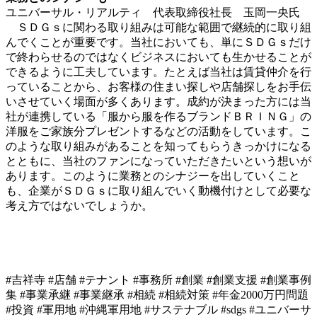
ユニバーサル・リアルティ 代表取締役社長 玉岡一央氏
ＳＤＧｓに関わる取り組みは可能な範囲で継続的に取り組
んでくことが重要です。当社においても、単にＳＤＧｓだけ
で終わらせるのではなくビジネスにおいても生かせることが
できるように工夫しています。たとえば当社は賃貸仲介を行
っていることから、お客様の住まい探しや店舗探しをお手伝
いさせていく場面が多くあります。成約が決まった方には当
社が連携している「服から服を作るブランドＢＲＩＮＧ」の
洋服をご家族分プレゼントするなどの活動をしています。こ
のような取り組みがあることを知ってもらうきっかけになる
とともに、当社のファンになっていただきたいという想いが
あります。このように業務とのシナジーを出していくこと
も、企業がＳＤＧｓに取り組んでいく動機付けとして必要な
考え方ではないでしょうか。
#吉祥寺 #店舗 #テナント #事務所 #創業 #創業支援 #創業事例
集 #事業承継 #事業継承 #相続 #相続対策 #年金2000万円問題
#投資 #軍用地 #沖縄軍用地 #サステナブル #sdgs #ユニバーサ