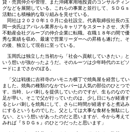
貸・売買仲介や管理、また沖縄軍用地投資のコンサルティン
グなどを展開している。これらの事業と並行して、ＳＤＧｓ
活動にも積極的な取り組みを見せている。
同社は２０２０年１０月に会社設立。代表取締役社長の玉
岡一央氏はアパレル業界からキャリアをスタートさせ、大手
不動産会社グループの仲介企業に転職。在職１８年の間で優
秀な業績を収め、最速で営業リーダーへの昇格も遂げた。そ
の後、独立して現在に至っている。
玉岡氏は独立した当初から「社会へ貢献していきたい」と
いう想いが強かったようだ。そのルーツは少年時代のエピソ
ードにまでさかのぼる。
「父は戦後に吉祥寺のハモニカ横丁で焼鳥屋を経営してい
ました。焼鳥の種類のなかでレバーは人気の部位のひとつで
す。当時、レバ刺しを提供していたのですが、生ものなので
足が早い。そこで父が行っていたのは、少し日にちが経過す
るとレバ刺しを焼鳥にして、さらに時間が経過すると煮込み
にするというものでした。父としては大事な食材を無駄にし
ない、という想いがあったのだと思いますが、今から考えて
みれば『ＳＤＧｓ』のひとつだったと思います」