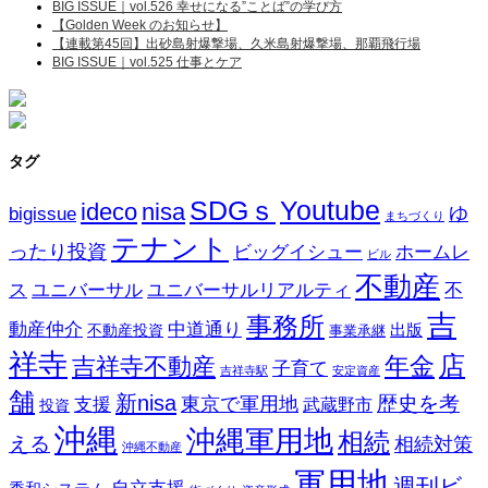
BIG ISSUE｜vol.526 幸せになる”ことば”の学び方
【Golden Week のお知らせ】
【連載第45回】出砂島射爆撃場、久米島射爆撃場、那覇飛行場
BIG ISSUE｜vol.525 仕事とケア
タグ
SDGｓ
Youtube
ideco
nisa
ゆ
bigissue
まちづくり
テナント
ったり投資
ビッグイシュー
ホームレ
ビル
不動産
ス
ユニバーサル
ユニバーサルリアルティ
不
吉
事務所
動産仲介
中道通り
不動産投資
出版
事業承継
祥寺
店
吉祥寺不動産
年金
子育て
吉祥寺駅
安定資産
舗
新nisa
歴史を考
東京で軍用地
支援
武蔵野市
投資
沖縄
沖縄軍用地
相続
える
相続対策
沖縄不動産
軍用地
週刊ビ