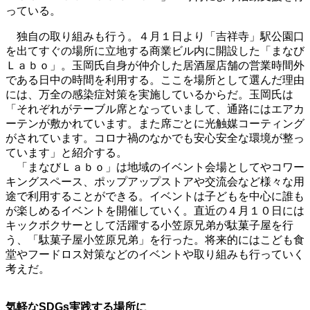
っている。
独自の取り組みも行う。４月１日より「吉祥寺」駅公園口
を出てすぐの場所に立地する商業ビル内に開設した「まなび
Ｌａｂｏ」。玉岡氏自身が仲介した居酒屋店舗の営業時間外
である日中の時間を利用する。ここを場所として選んだ理由
には、万全の感染症対策を実施しているからだ。玉岡氏は
「それぞれがテーブル席となっていまして、通路にはエアカ
ーテンが敷かれています。また席ごとに光触媒コーティング
がされています。コロナ禍のなかでも安心安全な環境が整っ
ています」と紹介する。
「まなびＬａｂｏ」は地域のイベント会場としてやコワー
キングスペース、ポップアップストアや交流会など様々な用
途で利用することができる。イベントは子どもを中心に誰も
が楽しめるイベントを開催していく。直近の４月１０日には
キックボクサーとして活躍する小笠原兄弟が駄菓子屋を行
う、「駄菓子屋小笠原兄弟」を行った。将来的にはこども食
堂やフードロス対策などのイベントや取り組みも行っていく
考えだ。
気軽なSDGs実践する場所に