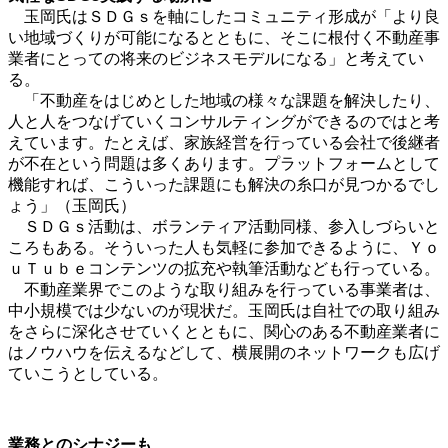
玉岡氏はＳＤＧｓを軸にしたコミュニティ形成が「より良
い地域づくりが可能になるとともに、そこに根付く不動産事
業者にとっての将来のビジネスモデルになる」と考えてい
る。
「不動産をはじめとした地域の様々な課題を解決したり、
人と人をつなげていくコンサルティングができるのではと考
えています。たとえば、家族経営を行っている会社で後継者
が不在という問題は多くあります。プラットフォームとして
機能すれば、こういった課題にも解決の糸口が見つかるでし
ょう」（玉岡氏）
ＳＤＧｓ活動は、ボランティア活動同様、参入しづらいと
ころもある。そういった人も気軽に参加できるように、Ｙｏ
ｕＴｕｂｅコンテンツの拡充や執筆活動なども行っている。
不動産業界でこのような取り組みを行っている事業者は、
中小規模では少ないのが現状だ。玉岡氏は自社での取り組み
をさらに深化させていくとともに、関心のある不動産業者に
はノウハウを伝えるなどして、横展開のネットワークも広げ
ていこうとしている。
業務とのシナジーも