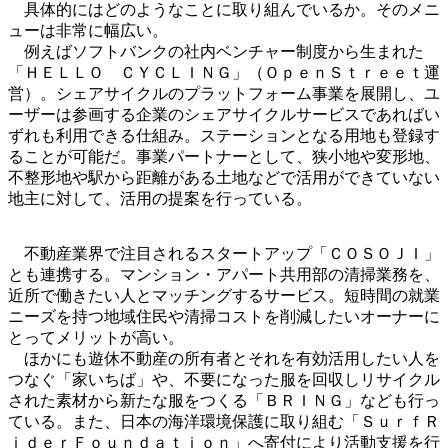
具体的にはどのようなことに取り組んでいるか。そのメニ
ューは非常に幅広い。
例えばソフトバンクの社内ベンチャー制度から生まれた
「ＨＥＬＬＯ ＣＹＣＬＩＮＧ」（ＯｐｅｎＳｔｒｅｅｔ運
営）。シェアサイクルのプラットフォーム事業を展開し、ユ
ーザーは参画する企業のシェアサイクルサービスであればい
ずれも利用できる仕組み。ステーションとなる用地も登録す
ることが可能だ。事業パートナーとして、狭小地や変形地、
不整形地や駅から距離がある土地などで活用ができていない
地主に対して、活用の提案を行っている。
不動産業界で注目されるスタートアップ「ＣＯＳＯＪＩ」
とも連携する。マンション・アパート共用部の清掃業務を、
近所で働きたい人とマッチングするサービス。短時間の就業
ニーズを持つ地域住民や清掃コストを削減したいオーナーに
とってメリットが高い。
ほかにも遊休不動産の所有者とそれを有効活用したい人を
つなぐ「家いちば」や、不要になった服を回収しリサイクル
された素材から新たな服をつくる「ＢＲＩＮＧ」なども行っ
ている。また、日本の海洋環境保護に取り組む「ＳｕｒｆＲ
ｉｄｅｒＦｏｕｎｄａｔｉｏｎ」へ寄付により活動支援を行