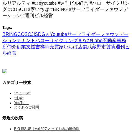
ルリアルティ #ur #youtube #週刊ビル経営 #ハローサイクリン
グ #COSOJI #家いちば #BRING #サーフライダーファウンデ
ーション #週刊ビル経営
Tags:
BRING
COSOJI
SDGｓ
Youtube
サーフライダーファウンデー
ション
テナント
ハローサイクリング
まなびLabo
不動産
事務
所
仲介
創業支援
吉祥寺
売買
家いちば
店舗
武蔵野市
賃貸
週刊ビ
ル経営
カテゴリー検索
”ニュース”
”連載”
YouTube
よくあるご質問
最近の投稿
BIG ISSUE｜vol.527 とっておきの動物園