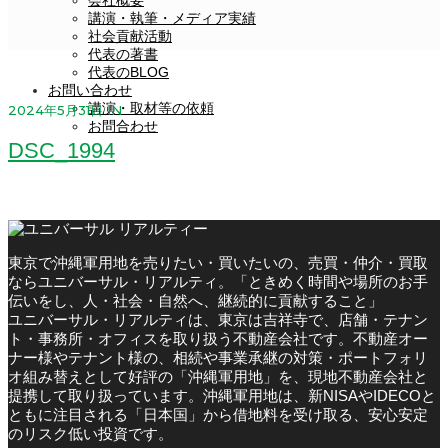
会社概要
講演・執筆・メディア実績
社会貢献活動
代表の著書
代表のBLOG
お問い合わせ
講演・取材等の依頼
2024年5月31日
IN
お問合わせ
DSC_1994
東京で沖縄軍用地を売りたい・買いたいの、売買・仲介・買取
ならユニバーサル・リアルティ。「ときめく時間や場所のお手
伝いをし、人・社会・自然へ、継続的に貢献すること」
ユニバーサル・リアルティは、東京は吉祥寺で、店舗・テナン
ト・事務所・オフィスを取り扱う不動産会社です。不動産オー
ナー様やテナント様の、相続や事業承継の対策・ポートフォリ
オ組み替えとして好評の「沖縄軍用地」を、現地不動産会社と
提携して取り扱っています。沖縄軍用地は、新NISAやIDECOと
ともに注目される「日本国」から借地料を受け取る、安心安定
のリスク低い投資です。