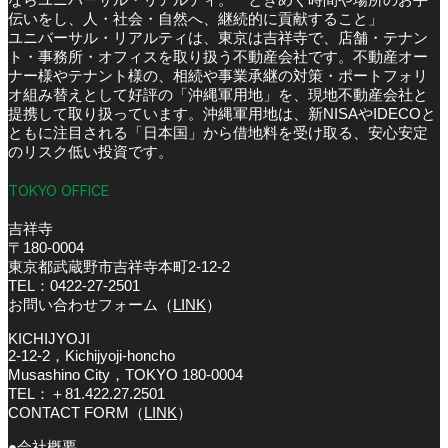
伝いをし、人・社会・自然へ、継続的に貢献すること」
ユニバーサル・リアルティは、東京は吉祥寺で、店舗・テナン
ト・事務所・オフィスを取り扱う不動産会社です。不動産オー
ナー様やテナント様の、相続や事業承継の対策・ポートフォリ
オ組み替えとして好評の「沖縄軍用地」を、現地不動産会社と
提携して取り扱っています。沖縄軍用地は、新NISAやIDECOと
ともに注目される「日本国」から借地料を受け取る、安心安定
のリスク低い投資です。
TOKYO OFFICE
吉祥寺
〒180-0004
東京都武蔵野市吉祥寺本町2-12-2
TEL：0422-27-2501
お問い合わせフォーム（
LINK
）
KICHIJYOJI
2-12-2，Kichijyoji-honcho
Musashino City，TOKYO 180-0004
TEL：＋81.422.27.2501
CONTACT FORM（
LINK
）
●会社概要