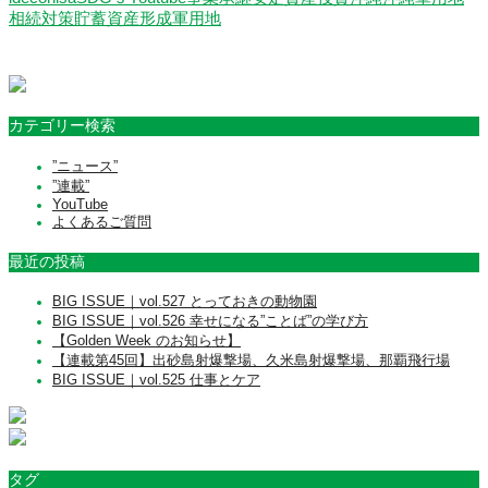
相続対策
貯蓄
資産形成
軍用地
カテゴリー検索
”ニュース”
”連載”
YouTube
よくあるご質問
最近の投稿
BIG ISSUE｜vol.527 とっておきの動物園
BIG ISSUE｜vol.526 幸せになる”ことば”の学び方
【Golden Week のお知らせ】
【連載第45回】出砂島射爆撃場、久米島射爆撃場、那覇飛行場
BIG ISSUE｜vol.525 仕事とケア
タグ