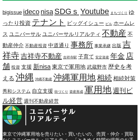
SDGｓ
Youtube
ideco
nisa
ゆ
bigissue
まちづくり
テナント
ったり投資
ビッグイシュー
ホームレ
ビル
不動産
ス
ユニバーサル
ユニバーサルリアルティ
不
吉
事務所
動産仲介
中道通り
不動産投資
出版
事業承継
祥寺
店
吉祥寺不動産
年金
子育て
吉祥寺駅
安定資産
舗
新nisa
歴史を考
東京で軍用地
支援
武蔵野市
投資
沖縄
沖縄軍用地
相続
える
相続対策
沖縄不動産
軍用地
週刊ビ
自立支援
秀和システム
街づくり
資産形成
ル経営
週刊不動産経営
東京で沖縄軍用地を売りたい・買いたいの、売買・仲介・買取
ならユニバーサル・リアルティ。「ときめく時間や場所のお手