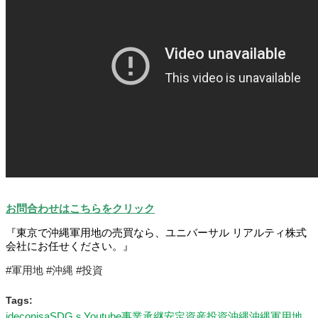
お問合わせはこちらをクリック
『東京で沖縄軍用地の売買なら、ユニバーサル リアルティ株式
会社にお任せください。』
#軍用地 #沖縄 #投資
Tags:
ideco
nisa
SDGｓ
Youtube
事業承継
安定資産
投資
沖縄
沖縄軍用地