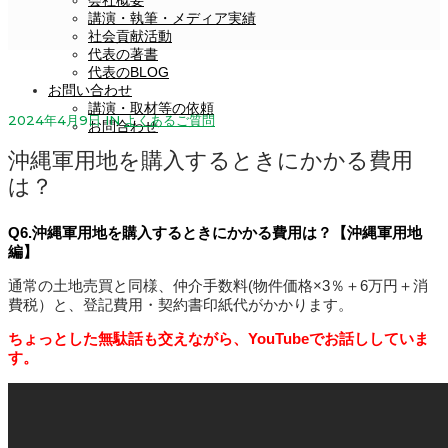
会社概要
講演・執筆・メディア実績
社会貢献活動
代表の著書
代表のBLOG
お問い合わせ
講演・取材等の依頼
2024年4月9日
IN
よくあるご質問
お問合わせ
沖縄軍用地を購入するときにかかる費用
は？
Q6
.沖縄軍用地を購入するときにかかる費用は？【沖縄軍用地
編】
通常の土地売買と同様、仲介手数料(物件価格×3％＋6万円＋消
費税）と、登記費用・契約書印紙代がかかります。
ちょっとした無駄話も交えながら、YouTubeでお話ししていま
す。