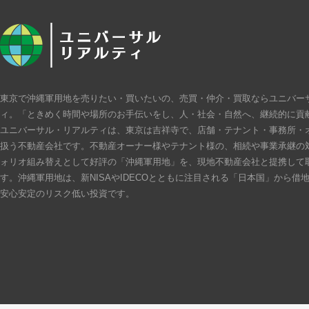
東京で沖縄軍用地を売りたい・買いたいの、売買・仲介・買取ならユニバー
ィ。「ときめく時間や場所のお手伝いをし、人・社会・自然へ、継続的に貢
ユニバーサル・リアルティは、東京は吉祥寺で、店舗・テナント・事務所・
扱う不動産会社です。不動産オーナー様やテナント様の、相続や事業承継の
ォリオ組み替えとして好評の「沖縄軍用地」を、現地不動産会社と提携して
す。沖縄軍用地は、新NISAやIDECOとともに注目される「日本国」から借
安心安定のリスク低い投資です。