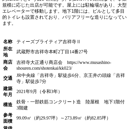
規模に応じた出店が可能です。屋上には駐輪場があり、大型
エレベーターで移動します。地下1階には、ビルとして多目
的トイレも設置されており、バリアフリーな造りになってい
ます。
名称
ティーズブライティア吉祥寺Ⅱ
所在
武蔵野市吉祥寺本町2丁目14番27号
地
商店
吉祥寺大正通り商店会 https://www.musashino-
会
shouren.com/shotenkai/kk023/
JR中央線「吉祥寺」駅徒歩6分、京王井の頭線「吉祥
交通
寺」駅徒歩7分
建築
2021年9月（令和3年）
年月
鉄骨・一部鉄筋コンクリート造 陸屋根 地下1階付
構造
3階建
参考
99.09㎡（約29.97坪）～273.89㎡（約82.85坪）
面積
賃借