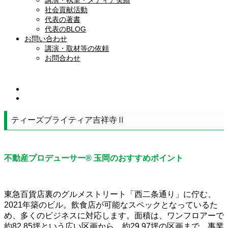
講演・執筆・メディア実績
社会貢献活動
代表の著書
代表のBLOG
お問い合わせ
講演・取材等の依頼
お問合わせ
ティーズブライティア吉祥寺Ⅱ
不動産プロデューサー® 玉岡のおすすめポイント
東急百貨店裏のグルメストリート「西二条通り」に佇む、
2021年築のビル。飲食店が可能なスペックとなっているた
め、多くのビジネスに対応します。面積は、ワンフロアーで
約82.85坪という広い区画から、約29.97坪の区画まで、事業