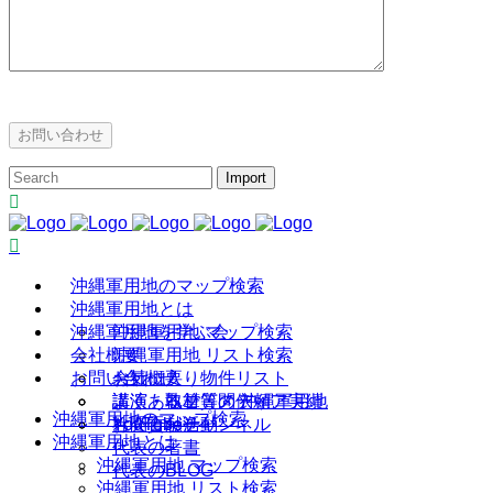
沖縄軍用地のマップ検索
沖縄軍用地とは
沖縄軍用地を学ぶ会
沖縄軍用地 マップ検索
会社概要
沖縄軍用地 リスト検索
お問い合わせ
お気に入り物件リスト
会社概要
よくあるご質問 沖縄軍用地
講演・執筆・メディア実績
講演・取材等の依頼
沖縄軍用地のマップ検索
YouTubeチャンネル
社会貢献活動
お問合わせ
沖縄軍用地とは
代表の著書
沖縄軍用地 マップ検索
代表のBLOG
沖縄軍用地 リスト検索