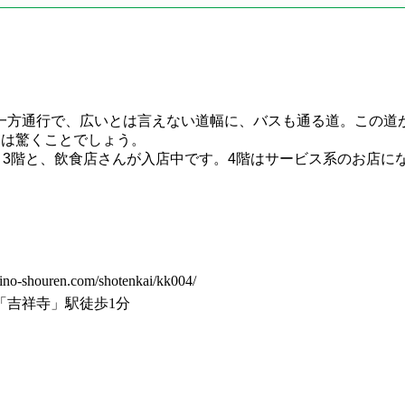
一方通行で、広いとは言えない道幅に、バスも通る道。この道
には驚くことでしょう。
・3階と、飲食店さんが入店中です。4階はサービス系のお店
uren.com/shotenkai/kk004/
「吉祥寺」駅徒歩1分