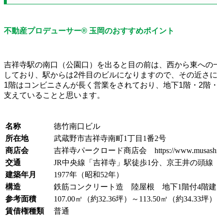
不動産プロデューサー® 玉岡のおすすめポイント
吉祥寺駅の南口（公園口）を出ると目の前は、西から東への
しており、駅からは2件目のビルになりますので、その近さ
1階はコンビニさんが長く営業をされており、地下1階・2階
支えていることと思います。
名称
徳竹南口ビル
所在地
武蔵野市吉祥寺南町1丁目1番2号
商店会
吉祥寺パークロード商店会 https://www.musashino-sho
交通
JR中央線「吉祥寺」駅徒歩1分、京王井の頭線
建築年月
1977年（昭和52年）
構造
鉄筋コンクリート造 陸屋根 地下1階付4階建
参考面積
107.00㎡（約32.36坪）～113.50㎡（約34.33坪）
賃借権種類
普通