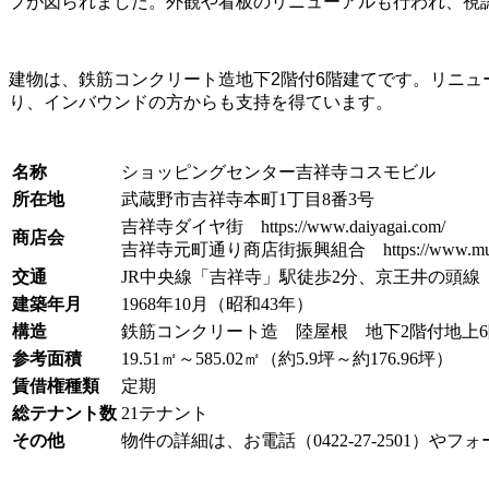
プが図られました。外観や看板のリニューアルも行われ、視
建物は、鉄筋コンクリート造地下2階付6階建てです。リニュ
り、インバウンドの方からも支持を得ています。
名称
ショッピングセンター吉祥寺コスモビル
所在地
武蔵野市吉祥寺本町1丁目8番3号
吉祥寺ダイヤ街 https://www.daiyagai.com/
商店会
吉祥寺元町通り商店街振興組合 https://www.musashino-
交通
JR中央線「吉祥寺」駅徒歩2分、京王井の頭線
建築年月
1968年10月（昭和43年）
構造
鉄筋コンクリート造 陸屋根 地下2階付地上
参考面積
19.51㎡～585.02㎡（約5.9坪～約176.96坪）
賃借権種類
定期
総テナント数
21テナント
その他
物件の詳細は、お電話（0422-27-2501