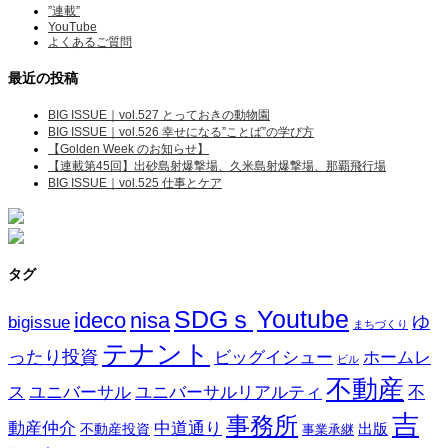
”連載”
YouTube
よくあるご質問
最近の投稿
BIG ISSUE｜vol.527 とっておきの動物園
BIG ISSUE｜vol.526 幸せになる”ことば”の学び方
【Golden Week のお知らせ】
【連載第45回】出砂島射爆撃場、久米島射爆撃場、那覇飛行場
BIG ISSUE｜vol.525 仕事とケア
タグ
SDGｓ
Youtube
ideco
nisa
ゆ
bigissue
まちづくり
テナント
ったり投資
ビッグイシュー
ホームレ
ビル
不動産
ス
ユニバーサル
ユニバーサルリアルティ
不
吉
事務所
動産仲介
中道通り
不動産投資
出版
事業承継