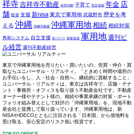
祥寺
店
吉祥寺不動産
年金
子育て
吉祥寺駅
安定資産
舗
新nisa
歴史を考
東京で軍用地
支援
武蔵野市
投資
沖縄
沖縄軍用地
相続
える
相続対策
沖縄不動産
軍用地
週刊ビ
自立支援
秀和システム
街づくり
資産形成
ル経営
週刊不動産経営
東京で沖縄軍用地を売りたい・買いたいの、売買・仲介・買
取ならユニバーサル・リアルティ。「ときめく時間や場所の
お手伝いをし、人・社会・自然へ、継続的に貢献すること」
ユニバーサル・リアルティは、東京は吉祥寺で、店舗・テナ
ント・事務所・オフィスを取り扱う不動産会社です。不動産
オーナー様やテナント様の、相続や事業承継の対策・ポート
フォリオ組み替えとして好評の「沖縄軍用地」を、現地不動
産会社と提携して取り扱っています。沖縄軍用地は、新
NISAやIDECOとともに注目される「日本国」から借地料を
受け取る、安心安定のリスク低い投資です。
TOKYO OFFICE